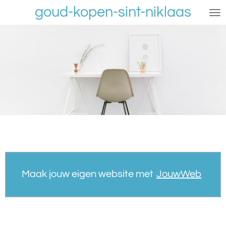
goud-kopen-sint-niklaas
Ga
direct
naar
de
hoofdinhoud
Maak jouw eigen website met
JouwWeb